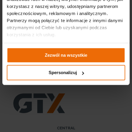
korzystasz z naszej witryny, udostępniamy partnerom
Więcej
społecznościowym, reklamowym i analitycznym.
Partnerzy mogą połączyć te informacje z innymi danymi
otrzymanymi od Ciebie lub uzyskanymi podczas
korzystania z ich usług.
Спецодежда от NEO TOOLS снова в финале конкурса
GOOD DESIGN!
Zezwól na wszystkie
Więcej
Spersonalizuj
CENTRAL