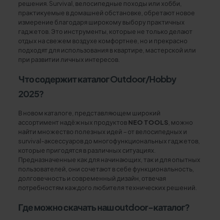
решения. Survival, велосипедные походы или хобби,
практикуемые в домашней обстановке, обретают новое
измерение благодаря широкому выбору практичных
гаджетов. Это инструменты, которые не только делают
отдых на свежем воздухе комфортнее, но и прекрасно
подходят для использования в квартире, мастерской или
при развитии личных интересов.
Что содержит каталог Outdoor/Hobby
2025?
В новом каталоге, представляющем широкий
ассортимент надёжных продуктов
NEO TOOLS
, можно
найти множество полезных идей – от велосипедных и
survival-аксессуаров до многофункциональных гаджетов,
которые пригодятся в различных ситуациях.
Предназначенные как для начинающих, так и для опытных
пользователей, они сочетают в себе функциональность,
долговечность и современный дизайн, отвечая
потребностям каждого любителя технических решений.
Где можно скачать наш outdoor-каталог?