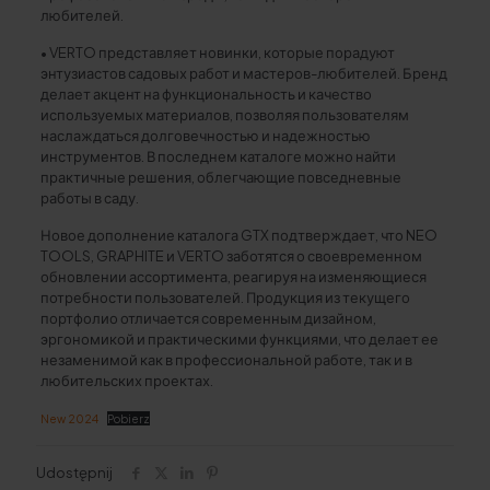
любителей.
• VERTO представляет новинки, которые порадуют
энтузиастов садовых работ и мастеров-любителей. Бренд
делает акцент на функциональность и качество
используемых материалов, позволяя пользователям
наслаждаться долговечностью и надежностью
инструментов. В последнем каталоге можно найти
практичные решения, облегчающие повседневные
работы в саду.
Новое дополнение каталога GTX подтверждает, что NEO
TOOLS, GRAPHITE и VERTO заботятся о своевременном
обновлении ассортимента, реагируя на изменяющиеся
потребности пользователей. Продукция из текущего
портфолио отличается современным дизайном,
эргономикой и практическими функциями, что делает ее
незаменимой как в профессиональной работе, так и в
любительских проектах.
New 2024
Pobierz
Udostępnij