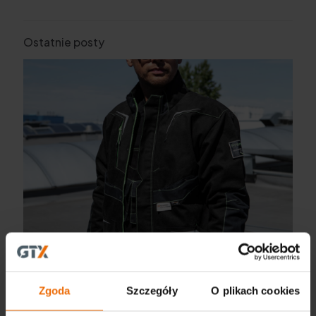
Ostatnie posty
Zgoda
Szczegóły
O plikach cookies
NEO TOOLS, GRAPHITE és VERTO – a 2024-es év
újdonságainak kiegészítője