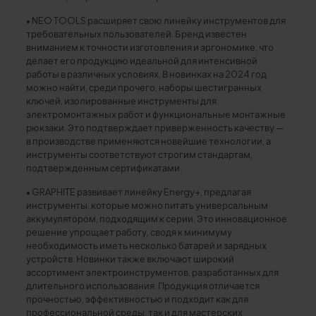
• NEO TOOLS расширяет свою линейку инструментов для
требовательных пользователей. Бренд известен
вниманием к точности изготовления и эргономике, что
делает его продукцию идеальной для интенсивной
работы в различных условиях. В новинках на 2024 год
можно найти, среди прочего, наборы шестигранных
ключей, изолированные инструменты для
электромонтажных работ и функциональные монтажные
рюкзаки. Это подтверждает приверженность качеству —
в производстве применяются новейшие технологии, а
инструменты соответствуют строгим стандартам,
подтвержденным сертификатами.
• GRAPHITE развивает линейку Energy+, предлагая
инструменты, которые можно питать универсальным
аккумулятором, подходящим к серии. Это инновационное
решение упрощает работу, сводя к минимуму
необходимость иметь несколько батарей и зарядных
устройств. Новинки также включают широкий
ассортимент электроинструментов, разработанных для
длительного использования. Продукция отличается
прочностью, эффективностью и подходит как для
профессиональной среды, так и для мастерских