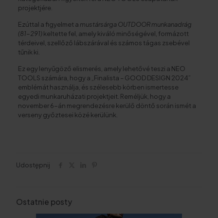
projektjére.
Ezúttal a figyelmet a
mustársárga OUTDOOR munkanadrág
(81-291)
keltette fel, amely kiváló minőségével, formázott
térdeivel, szellőző lábszárával és számos tágas zsebével
tűnik ki.
Ez egy lenyűgöző elismerés, amely lehetővé teszi a NEO
TOOLS számára, hogy a „Finalista – GOOD DESIGN 2024”
emblémát használja, és szélesebb körben ismertesse
egyedi munkaruházati projektjeit. Reméljük, hogy a
november 6-án megrendezésre kerülő döntő során ismét a
verseny győztesei közé kerülünk.
Udostępnij
Ostatnie posty