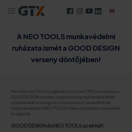
A NEO TOOLS munkavédelmi
ruházata ismét a GOOD DESIGN
verseny döntőjében!
Már több mint 30 éve, egészen pontosan 1993 óta vonzza a
GOOD DESIGN verseny Lengyelország legkiemelkedőbb
szakembereit a design és formatervezés területéről. Az
utóbbi években a NEO TOOLS márka ruházatát is elismerték
és díjazták.
GOOD DESIGN és NEO TOOLS az elmúlt