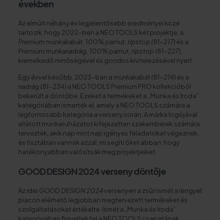
években
Az elmúlt néhány év legjelentősebb eredményei közé
tartozik, hogy 2022-ben a NEO TOOLS két projektje, a
Premium munkakabát, 100% pamut, ripstop (81-217)
és a
Premium munkanadrág, 100% pamut, ripstop (81-227)
,
kiemelkedő minőségével és gondos kivitelezésével nyert.
Egy évvel később, 2023-ban a
munkakabát (81-214)
és a
nadrág (81-234)
a NEO TOOLS Premium PRO kollekcióból
bekerült a döntőbe. Ezeket a termékeket a „Munka és Iroda”
kategóriában ismerték el, amely a NEO TOOLS számára a
legfontosabb kategória a verseny során. A márka logójával
ellátott munkaruházatot kifejezetten szakemberek számára
tervezték, akik nap mint nap igényes feladatokat végeznek,
és tisztában vannak azzal, mi segíti őket abban, hogy
hatékonyabban valósítsák meg projektjeiket.
GOOD DESIGN 2024 verseny döntője
Az idei
GOOD DESIGN 2024
versenyen a zsűri ismét a lengyel
piacon elérhető legjobban megtervezett termékeket és
szolgáltatásokat értékelte. Ismét a „Munka és Iroda”
kategóriában figyeltek fel a NEO TOOLS csapatának