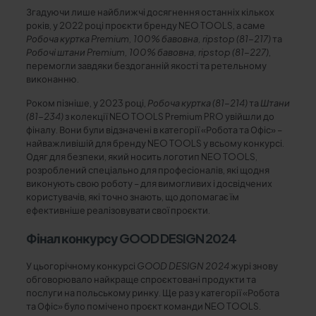
Згадуючи лише найближчі досягнення останніх кількох
років, у 2022 році проєкти бренду NEO TOOLS, а саме
Робоча куртка Premium, 100% бавовна, ripstop (81-217)
та
Робочі штани Premium, 100% бавовна, ripstop (81-227)
,
перемогли завдяки бездоганній якості та ретельному
виконанню.
Роком пізніше, у 2023 році,
Робоча куртка (81-214)
та
Штани
(81-234)
з колекції NEO TOOLS Premium PRO увійшли до
фіналу. Вони були відзначені в категорії «Робота та Офіс» –
найважливішій для бренду NEO TOOLS у всьому конкурсі.
Одяг для безпеки, який носить логотип NEO TOOLS,
розроблений спеціально для професіоналів, які щодня
виконують свою роботу – для вимогливих і досвідчених
користувачів, які точно знають, що допомагає їм
ефективніше реалізовувати свої проєкти.
Фінал конкурсу GOOD DESIGN 2024
У цьогорічному конкурсі
GOOD DESIGN 2024
журі знову
обговорювало найкраще спроєктовані продукти та
послуги на польському ринку. Ще раз у категорії «Робота
та Офіс» було помічено проєкт команди NEO TOOLS.