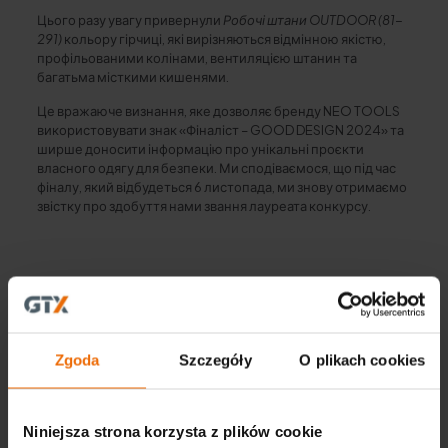
Цього разу увагу привернули
Робочі штани OUTDOOR (81-
291)
кольору гірчиці, які вирізняються відмінною якістю,
профільованими колінами, вентиляцією штанин та
багатьма місткими кишенями.
Це вражаюче визнання, яке дозволяє бренду NEO TOOLS
використовувати знак «Фіналіст – GOOD DESIGN 2024» та
ширше доносити інформацію про унікальні проєкти
власного одягу для безпеки. Ми сподіваємося, що під час
фіналу, який відбудеться 6 листопада, ми знову отримаємо
звістку про здобуття нами звання лауреата конкурсу.
Udostępnij
Zgoda
Szczegóły
O plikach cookies
Ostatnie posty
Niniejsza strona korzysta z plików cookie