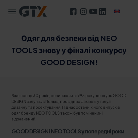
Одяг для безпеки від NEO
TOOLS знову у фіналі конкурсу
GOOD DESIGN!
Вже понад 30 років, починаючи з 1993 року, конкурс GOOD
DESIGN залучає в Польщі провідних фахівців у галузі
дизайну та проєктування. Під час останніх його випусків
одяг бренду NEO TOOLS також був помічений і
відзначений.
GOOD DESIGN і NEO TOOLS у попередні роки