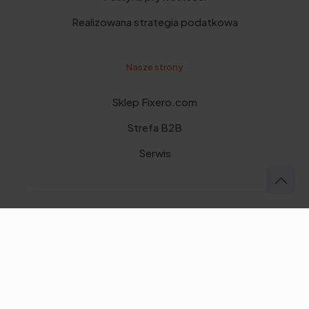
Realizowana strategia podatkowa
Nasze strony
Sklep Fixero.com
Strefa B2B
Serwis
© 2025 GTX Group | All Rights Reserved.
Polish