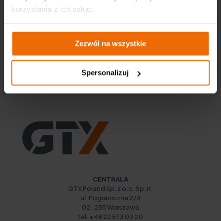
korzystania z ich usług.
Zezwól na wszystkie
Katalogi
Spersonalizuj
Paczka logotypów
CENTRALA
GTX Poland Sp. z o.o. Sp. K.
ul. Pograniczna 2/4
02-285 Warszawa
tel. +48 22 573 03 00