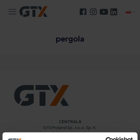
pergola
HOGYAN KÉSZÍTSÜK KERTI PERGOLÁT FÁBÓL?
CENTRALA
GTX Poland Sp. z o.o. Sp. K.
ul. Pograniczna 2/4
02-285 Warszawa