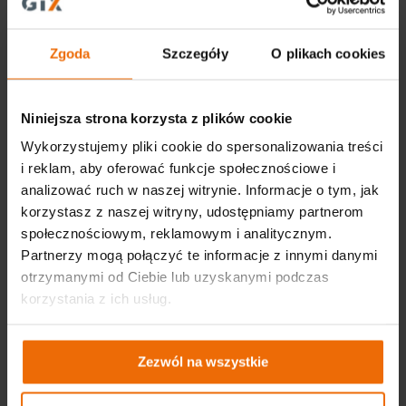
tel. +48 22 573 03 00
office@gtx-group.com
Zgoda
Szczegóły
O plikach cookies
Niniejsza strona korzysta z plików cookie
Wykorzystujemy pliki cookie do spersonalizowania treści
i reklam, aby oferować funkcje społecznościowe i
analizować ruch w naszej witrynie. Informacje o tym, jak
korzystasz z naszej witryny, udostępniamy partnerom
społecznościowym, reklamowym i analitycznym.
Partnerzy mogą połączyć te informacje z innymi danymi
Ważne linki
otrzymanymi od Ciebie lub uzyskanymi podczas
korzystania z ich usług.
Aktualności
Katalogi
Zezwól na wszystkie
Akademia GTX – warsztatowa wiedza dla
początkujących