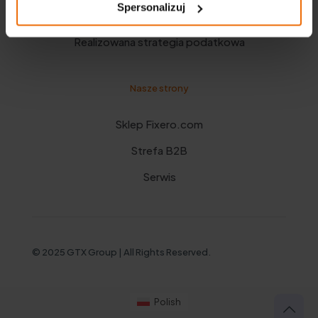
Spersonalizuj
Polityka prywatności
Realizowana strategia podatkowa
Nasze strony
Sklep Fixero.com
Strefa B2B
Serwis
© 2025 GTX Group | All Rights Reserved.
Polish