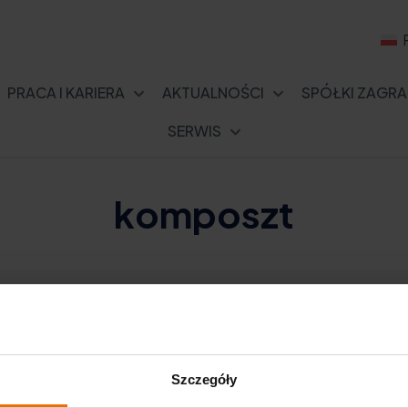
PRACA I KARIERA
AKTUALNOŚCI
SPÓŁKI ZAGRA
SERWIS
komposzt
Szczegóły