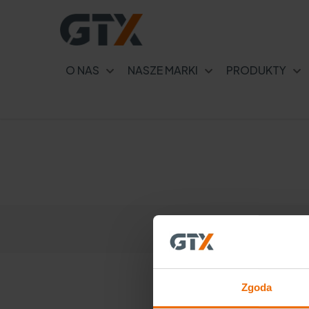
O NAS
NASZE MARKI
PRODUKTY
HÁZI KOMPOSZT – A LEGJOBB
INGYENES TRÁGYA A TELEK ÉS
A KERT SZÁMÁRA
Zgoda