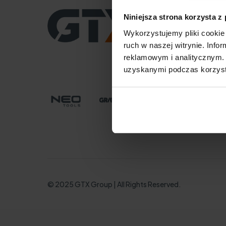
CENTRALA
Niniejsza strona korzysta z
GTX Poland Sp. z o.o. S
Wykorzystujemy pliki cookie 
ul. Pograniczna 2/4
02-285 Warszawa
ruch w naszej witrynie. Inf
tel. +48 22 573 03 00
reklamowym i analitycznym. 
office@gtx-group.co
uzyskanymi podczas korzysta
© 2025 GTX Group | All Rights Reserved.