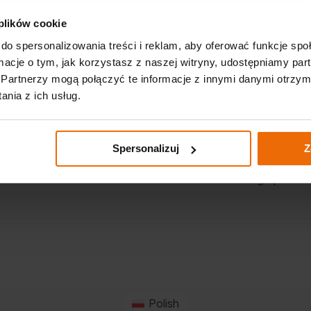
Ważne linki
 plików cookie
p. K.
do spersonalizowania treści i reklam, aby oferować funkcje sp
Aktualności
ormacje o tym, jak korzystasz z naszej witryny, udostępniamy p
Partnerzy mogą połączyć te informacje z innymi danymi otrzym
Katalogi
m
nia z ich usług.
Akademia GTX – warsztatowa
dla początkujących
Spersonalizuj
Z
Polityka prywatności
Realizowana strategia podat
Polish