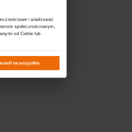
Nasze strony
ołecznościowe i analizować
Sklep Fixero.com
artnerom społecznościowym,
anymi od Ciebie lub
Strefa B2B
 wiedza
Serwis
ezwól na wszystkie
kowa