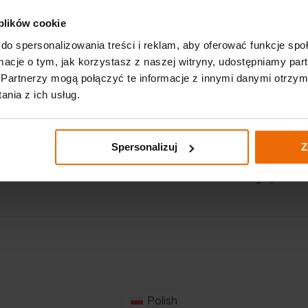
Ważne linki
 plików cookie
p. K.
do spersonalizowania treści i reklam, aby oferować funkcje sp
Aktualności
ormacje o tym, jak korzystasz z naszej witryny, udostępniamy p
Partnerzy mogą połączyć te informacje z innymi danymi otrzym
Katalogi
m
nia z ich usług.
Akademia GTX – warsztatowa
dla początkujących
Spersonalizuj
Z
Polityka prywatności
Realizowana strategia podat
Polish