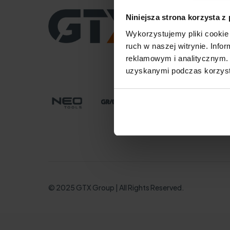
CENTRALA
Niniejsza strona korzysta z
GTX Poland Sp. z o.o. S
Wykorzystujemy pliki cookie 
ul. Pograniczna 2/4
02-285 Warszawa
ruch w naszej witrynie. Inf
tel. +48 22 573 03 00
reklamowym i analitycznym. 
office@gtx-group.co
uzyskanymi podczas korzysta
© 2025 GTX Group | All Rights Reserved.