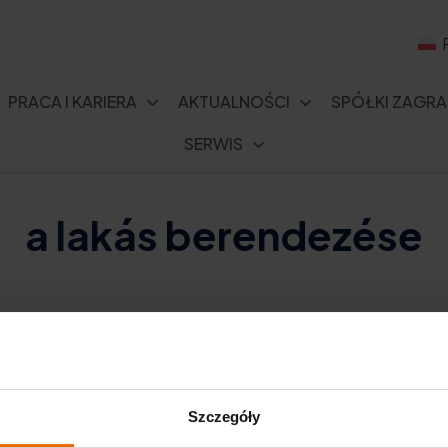
PRACA I KARIERA
AKTUALNOŚCI
SPÓŁKI ZAGRA
SERWIS
a lakás berendezése
E
Szczegóły