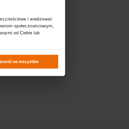
Nasze strony
ołecznościowe i analizować
Sklep Fixero.com
artnerom społecznościowym,
anymi od Ciebie lub
Strefa B2B
 wiedza
Serwis
ezwól na wszystkie
kowa