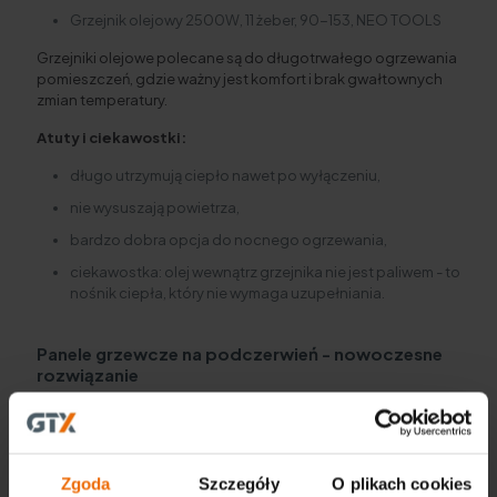
Grzejnik olejowy 2500W, 11 żeber, 90-153, NEO TOOLS
Grzejniki olejowe polecane są do długotrwałego ogrzewania
pomieszczeń, gdzie ważny jest komfort i brak gwałtownych
zmian temperatury.
Atuty i ciekawostki:
długo utrzymują ciepło nawet po wyłączeniu,
nie wysuszają powietrza,
bardzo dobra opcja do nocnego ogrzewania,
ciekawostka: olej wewnątrz grzejnika nie jest paliwem - to
nośnik ciepła, który nie wymaga uzupełniania.
Panele grzewcze na podczerwień - nowoczesne
rozwiązanie
Panele IR to rozwiązanie dla osób poszukujących
energooszczędnego i estetycznego ogrzewania.
Ciepło
oddawane jest bezpośrednio do osób i obiektów
, co
daje odczuwalny komfort nawet przy niższej temperaturze
Zgoda
Szczegóły
O plikach cookies
powietrza.