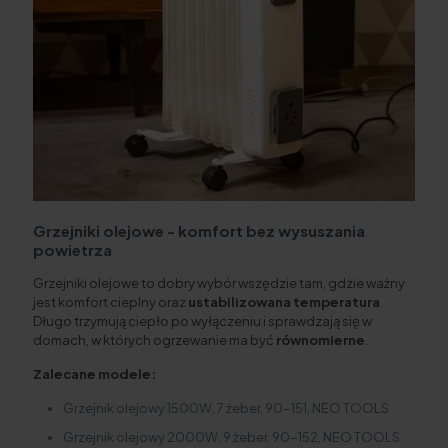
Grzejniki olejowe - komfort bez wysuszania
powietrza
Grzejniki olejowe to dobry wybór wszędzie tam, gdzie ważny
jest komfort cieplny oraz
ustabilizowana temperatura
.
Długo trzymują ciepło po wyłączeniu i sprawdzają się w
domach, w których ogrzewanie ma być
równomierne
.
Zalecane modele:
Grzejnik olejowy 1500W, 7 żeber, 90-151, NEO TOOLS
Grzejnik olejowy 2000W, 9 żeber, 90-152, NEO TOOLS