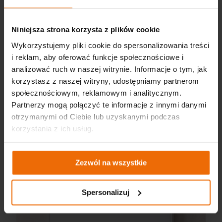
Dostępne warianty modeli NEO TOOLS:
Niniejsza strona korzysta z plików cookie
450 W, 600 W i 720 W
Wykorzystujemy pliki cookie do spersonalizowania treści
wersje z Wi-Fi
i reklam, aby oferować funkcje społecznościowe i
możliwość montażu na ścianie lub suficie
analizować ruch w naszej witrynie. Informacje o tym, jak
korzystasz z naszej witryny, udostępniamy partnerom
społecznościowym, reklamowym i analitycznym.
Partnerzy mogą połączyć te informacje z innymi danymi
otrzymanymi od Ciebie lub uzyskanymi podczas
korzystania z ich usług.
Zezwól na wszystkie
Spersonalizuj