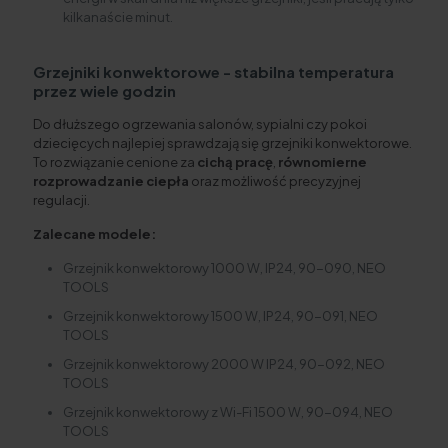
kilkanaście minut.
Grzejniki konwektorowe - stabilna temperatura
przez wiele godzin
Do dłuższego ogrzewania salonów, sypialni czy pokoi
dziecięcych najlepiej sprawdzają się grzejniki konwektorowe.
To rozwiązanie cenione za
cichą pracę
,
równomierne
rozprowadzanie ciepła
oraz możliwość precyzyjnej
regulacji.
Zalecane modele:
Grzejnik konwektorowy 1000 W, IP24, 90-090, NEO
TOOLS
Grzejnik konwektorowy 1500 W, IP24, 90-091, NEO
TOOLS
Grzejnik konwektorowy 2000 W IP24, 90-092, NEO
TOOLS
Grzejnik konwektorowy z Wi-Fi 1500 W, 90-094, NEO
TOOLS