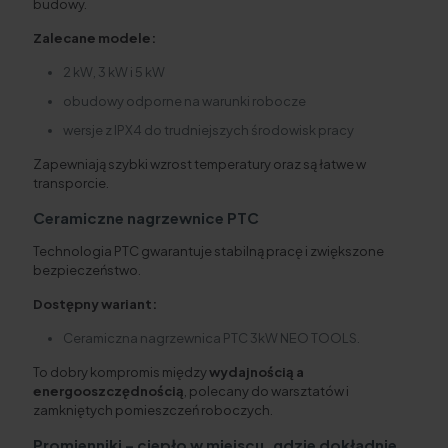
budowy.
Zalecane modele:
2 kW, 3 kW i 5 kW
obudowy odporne na warunki robocze
wersje z IPX4 do trudniejszych środowisk pracy
Zapewniają szybki wzrost temperatury oraz są łatwe w
transporcie.
Ceramiczne nagrzewnice PTC
Technologia PTC gwarantuje stabilną pracę i zwiększone
bezpieczeństwo.
Dostępny wariant:
Ceramiczna nagrzewnica PTC 3kW NEO TOOLS.
To dobry kompromis między
wydajnością a
energooszczędnością
, polecany do warsztatów i
zamkniętych pomieszczeń roboczych.
Promienniki – ciepło w miejscu, gdzie dokładnie