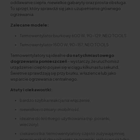
oddawanie ciepła, niewielkie gabaryty oraz prosta obsługa.
To sprzęt, który sprawdzi się jako uzupełnienie głównego
ogrzewania.
Zalecane modele:
Termowentylator biurkowy 600 W, 90-129, NEO TOOLS
Termowentylator 1500 W, 90-157, NEO TOOLS
Termowentylatory są idealne
do
natychmiastowego
dogrzewania pomieszczeń
- wystarczy, że uruchomisz
urządzenie i ciepło pojawi się w ciągu kilkunastu sekund.
Świetnie sprawdzają się przy biurku, w łazience lub jako
wsparcie ogrzewania centralnego.
Atuty i ciekawostki:
bardzo szybka reakcja na włączenie,
niewielkie rozmiary i mobilność,
idealne do krótkiego użytkowania (np. poranki,
wieczory),
ciekawostka: termowentylatory często zużywają mniej
energii w skali dnia niż większe grzejniki, jeśli pracują tylko