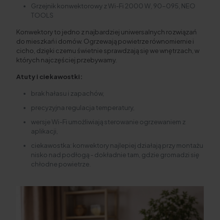
Grzejnik konwektorowy z Wi-Fi 2000 W, 90-095, NEO
TOOLS
Konwektory to jedno z najbardziej uniwersalnych rozwiązań
do mieszkań i domów. Ogrzewają powietrze równomiernie i
cicho, dzięki czemu świetnie sprawdzają się we wnętrzach, w
których najczęściej przebywamy.
Atuty i ciekawostki:
brak hałasu i zapachów,
precyzyjna regulacja temperatury,
wersje Wi-Fi umożliwiają sterowanie ogrzewaniem z
aplikacji,
ciekawostka: konwektory najlepiej działają przy montażu
nisko nad podłogą - dokładnie tam, gdzie gromadzi się
chłodne powietrze.