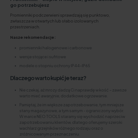
go potrzebujesz
Promienniki podczerwieni sprawdzają się punktowo,
zwłaszcza w otwartych lub słabo izolowanych
przestrzeniach.
Nasze rekomendacje:
promienniki halogenowe i carbonowe
wersje stojące i sufitowe
modele o stopniu ochrony IP44–IP65
Dlaczego warto kupić je teraz?
Nie czekaj, aż mrozy dadzą Ci naprawdę w kość – zawsze
warto mieć awaryjnie, dodatkowe ogrzewanie.
Pamiętaj, że im większe zapotrzebowanie, tym mniejsze
stany magazynowe, a tym samym - ograniczony wybór.
W marce NEO TOOLS staramy się wychodzić naprzeciw
zapotrzebowaniu klientów, dlatego oferujemy szeroki
wachlarz grzejników różnego rodzaju oraz o
zróżnicowanym przeznaczeniu.