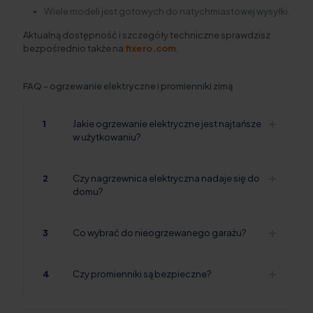
Wiele modeli jest gotowych do natychmiastowej wysyłki.
Aktualną dostępność i szczegóły techniczne sprawdzisz
bezpośrednio także na
fixero.com
.
FAQ - ogrzewanie elektryczne i promienniki zimą
1
Jakie ogrzewanie elektryczne jest najtańsze
w użytkowaniu?
2
Czy nagrzewnica elektryczna nadaje się do
domu?
3
Co wybrać do nieogrzewanego garażu?
4
Czy promienniki są bezpieczne?