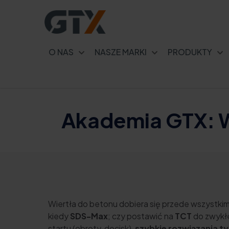
O NAS
NASZE MARKI
PRODUKTY
Akademia GTX: W
Wiertła do betonu dobiera się przede wszystkim
kiedy
SDS-Max
; czy postawić na
TCT
do zwykł
startu (obroty, docisk),
szybkie rozwiązania 