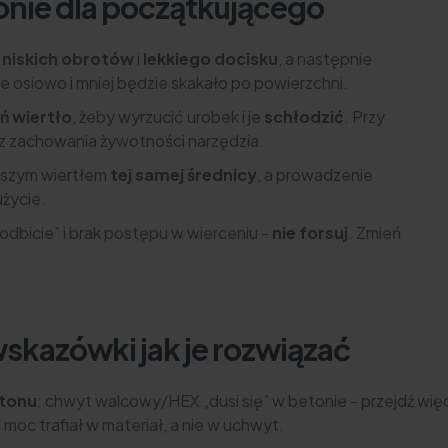
onie dla początkującego
d
niskich obrotów
i
lekkiego docisku
, a następnie
zie osiowo i mniej będzie skakało po powierzchni.
ń wiertło
, żeby wyrzucić urobek i je
schłodzić
. Przy
z zachowania żywotności narzędzia.
tszym wiertłem
tej samej średnicy
, a prowadzenie
użycie.
„odbicie” i brak postępu w wierceniu -
nie forsuj
. Zmień
wskazówki jak je rozwiązać
tonu
: chwyt walcowy/HEX „dusi się” w betonie - przejdź wię
 moc trafiał w materiał, a nie w uchwyt.