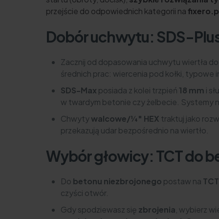
przejście do odpowiednich kategorii na
fixero.p
Dobór uchwytu: SDS-Plu
Zacznij od dopasowania uchwytu wiertła do 
średnich prac: wiercenia pod kołki, typowe 
SDS-Max
posiada z kolei trzpień
18 mm
i sł
w twardym betonie czy żelbecie. Systemy ni
Chwyty
walcowe/¼" HEX
traktuj jako ro
przekazują udar bezpośrednio na wiertło.
Wybór głowicy: TCT do b
Do
betonu niezbrojonego
postaw na
TCT
czyści otwór.
Gdy spodziewasz się
zbrojenia
, wybierz wi