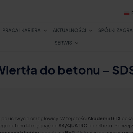
PRACA I KARIERA
AKTUALNOŚCI
SPÓŁKI ZAGRA
SERWIS
iertła do betonu – SD
 po uchwycie oraz głowicy. W tej części
Akademii GTX
pokaz
ego betonu lub sięgnąć po
S4/QUATRO
do żelbetu. Poniżej
typowych błędów
i podstawy
BHP
. Na końcu dorzucamy
prz