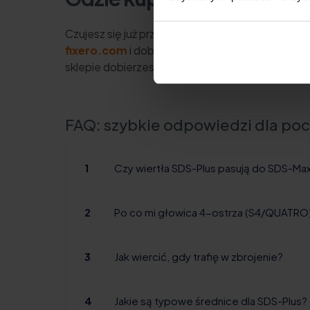
Czujesz się już przygotowany, żeby wiercić? Sp
fixero.com
i dobierz średnice pod swój proje
sklepie dobierzesz opakowania i długości „od ręk
FAQ: szybkie odpowiedzi dla po
1
Czy wiertła SDS-Plus pasują do SDS-Ma
2
Po co mi głowica 4-ostrza (S4/QUATRO
3
Jak wiercić, gdy trafię w zbrojenie?
4
Jakie są typowe średnice dla SDS-Plus?