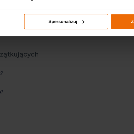
rawdź kategorie
„Wiertła do betonu SDS-Plus”
oraz
„Wier
kt (kołki, kotwy, przepusty). W katalogu marki NEO TOOLS o
Spersonalizuj
Z
i”.
czątkujących
x?
)?