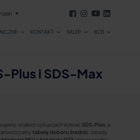
Polish
NICZNE
KONTAKT
SKLEP
B2B
S-Plus i SDS-Max
ujemy: w jakich sytuacjach wybrać
SDS-Plus
, a
 zamieszczamy
tabelę doboru średnic
, zasady
ykładowe SKU z katalogu GTX
oraz wygodne