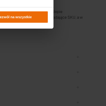
tła do betonu SDS-Max”
w sklepie
raz GRAPHITE wyszukasz odpowiadające SKU, a w
ezwól na wszystkie