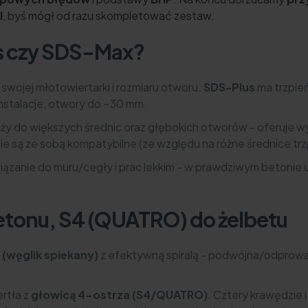
l
, byś mógł od razu skompletować zestaw.
s czy SDS-Max?
swojej młotowiertarki i rozmiaru otworu.
SDS-Plus
ma trzpie
instalacje, otwory do ~30 mm.
uży do większych średnic oraz głębokich otworów - oferuje wy
e są ze sobą kompatybilne (ze względu na różne średnice trzp
związanie do muru/cegły i prac lekkim - w prawdziwym beton
etonu, S4 (QUATRO) do żelbetu
 (węglik spiekany)
z efektywną spiralą - podwójna/odprowad
ertła z
głowicą 4-ostrza (S4/QUATRO)
. Cztery krawędzie i