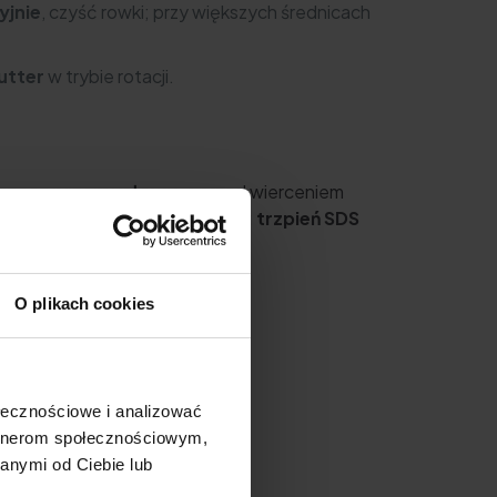
yjnie
, czyść rowki; przy większych średnicach
utter
w trybie rotacji.
rzacz przemysłowy
, a przed wierceniem
ch dla urządzenia i akcesoriów;
trzpień SDS
O plikach cookies
ołecznościowe i analizować
ogu GTX
.
artnerom społecznościowym,
anymi od Ciebie lub