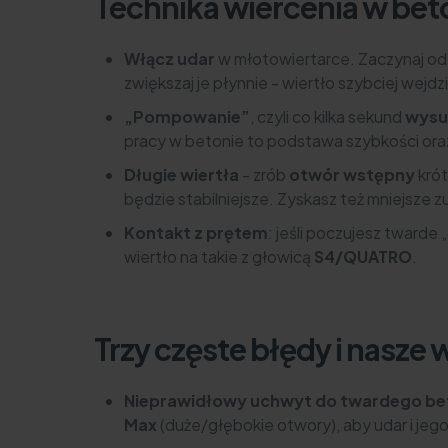
Technika wiercenia w bet
Włącz udar
w młotowiertarce. Zaczynaj o
zwiększaj je płynnie - wiertło szybciej wejd
„Pompowanie”
, czyli co kilka sekund
wysu
pracy w betonie to podstawa szybkości ora
Długie wiertła
- zrób
otwór wstępny
kró
będzie stabilniejsze. Zyskasz też mniejsze z
Kontakt z prętem
: jeśli poczujesz twarde 
wiertło na takie z głowicą
S4/QUATRO
.
Trzy częste błędy i nasze 
Nieprawidłowy uchwyt do twardego be
Max
(duże/głębokie otwory), aby udar i jego