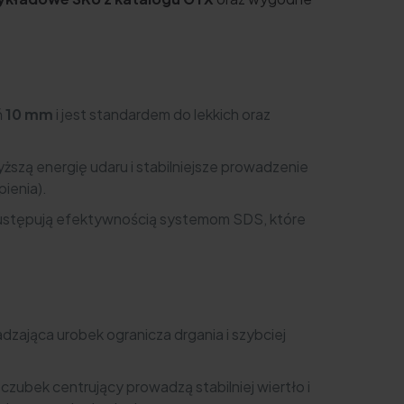
ń
10 mm
i jest standardem do lekkich oraz
ższą energię udaru i stabilniejsze prowadzenie
ienia).
ie ustępują efektywnością systemom SDS, które
zająca urobek ogranicza drgania i szybciej
 czubek centrujący prowadzą stabilniej wiertło i