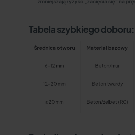
zmniejszają ryzyko „zacięcia się” na prę
Tabela szybkiego doboru: 
Średnica otworu
Materiał bazowy
6–12 mm
Beton/mur
12–20 mm
Beton twardy
≥20 mm
Beton/żelbet (RC)