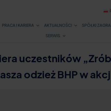
PRACA I KARIERA
AKTUALNOŚCI
SPÓŁKI ZAGRA
SERWIS
era uczestników „Zrób
asza odzież BHP w akcj