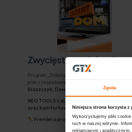
Zwycięstwo zależy od prec
Program „Zróbmy sobie dom” to nie tylko
walka
pracy zespołowej. Efekty starań uczestników 
Zgoda
Błaszczyk, Dawid Małycha)
, zwracając uwag
NEO TOOLS z dumą wspiera uczestników p
oraz komfortowo
.
Niniejsza strona korzysta z
Wykorzystujemy pliki cookie 
Premiera programu już 21 kwietnia o 19:4
ruch w naszej witrynie. Inf
reklamowym i analitycznym. 