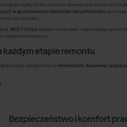
program reality show, w którym dziewięć par stanie do rywali
iczyć w gruntownym remoncie nieruchomości
, pod czu
ia podczas pracy.
ania,
NEO TOOLS
wspiera ten projekt, wyposażając uczest
ch zadań remontowych.
a każdym etapie remontu
wdzają swoje umiejętności w
remontach, budowie i aranżac
ń
Bezpieczeństwo i komfort pra