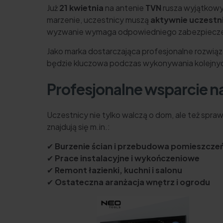
Już
21 kwietnia
na antenie
TVN
rusza wyjątkowy 
marzenie, uczestnicy muszą
aktywnie uczestn
wyzwanie wymaga odpowiedniego zabezpieczen
Jako marka dostarczająca profesjonalne rozwiąz
będzie kluczowa podczas wykonywania kolejny
Profesjonalne wsparcie n
Uczestnicy nie tylko walczą o dom, ale też spra
znajdują się m.in.:
✔
Burzenie ścian i przebudowa pomieszcze
✔
Prace instalacyjne i wykończeniowe
✔
Remont łazienki, kuchni i salonu
✔
Ostateczna aranżacja wnętrz i ogrodu