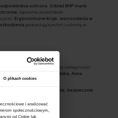
t
odpowiednia ochrona
.
Odzież BHP marki
ochronne
, zapewnia uczestnikom
u prac.
Ergonomiczne kroje, wzmocnienia w
uszkodzenia
gwarantują komfort i ochronę w
rawdzian kreatywności, organizacji i umiejętności
ury i budownictwa (Wiesiek Skiba, Anna
O plikach cookies
ętrz
.
óra pozwoli im pracować
sprawnie, bezpiecznie
ołecznościowe i analizować
artnerom społecznościowym,
anymi od Ciebie lub