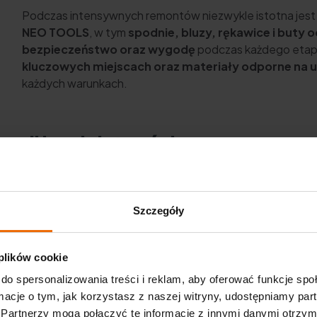
Podczas intensywnych remontów niezwykle istotna jes
NEO TOOLS
, w tym
spodnie, bluzy, rękawice i buty 
bezpieczeństwo oraz wygodę
podczas każdego etap
kluczowych miejscach oraz materiały odporne na 
każdych warunkach.
yzji i umiejętności
 o nieruchomość wartą ponad milion złotych
, ale też sp
będą oceniać
eksperci z branży nieruchomości, architekt
Szczegóły
ę na
jakość wykonania, estetykę oraz funkcjonalność wn
rogramu
, dostarczając im
niezawodną odzież roboczą
, kt
 plików cookie
do spersonalizowania treści i reklam, aby oferować funkcje sp
5 na antenie kanału TVN!
ormacje o tym, jak korzystasz z naszej witryny, udostępniamy p
Partnerzy mogą połączyć te informacje z innymi danymi otrzym