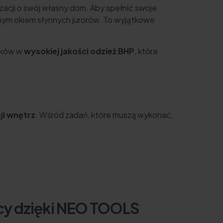
zacji o swój własny dom. Aby spełnić swoje
jnym okiem słynnych jurorów. To wyjątkowe
ników w
wysokiej jakości odzież BHP
, która
ji wnętrz
. Wśród zadań, które muszą wykonać,
cy dzięki NEO TOOLS