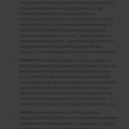
wymagających użytkowników. Marka słynie z dbałości
o precyzję wykonania oraz ergonomię, czyniąc
produkty idealnymi do intensywnej pracy w
zróżnicowanych warunkach. W nowościach na 2024
rok znajdziemy m.in. zestawy kluczy sześciokątnych,
narzędzia izolowane do prac elektrycznych oraz
funkcjonalne plecaki monterskie. To potwierdzenie
zaangażowania w jakość – w produkcji wykorzystano
najnowsze technologie, a narzędzia spełniają
rygorystyczne standardy, potwierdzone certyfikatami.
GRAPHITE
rozwija linię Energy+, oferując narzędzia,
które można zasilać uniwersalnym, kierowanym do serii
akumulatorem. Te innowacyjne rozwiązanie ułatwia
pracę, minimalizując konieczność posiadania wielu
baterii i ładowarek. Nowości obejmują również szeroką
gamę elektronarzędzi zaprojektowanych z myślą o
długotrwałym użytkowaniu. Produkty są wytrzymałe,
wydajne i sprawdzą się zarówno w środowiskach
profesjonalnych jak i w warsztatach majsterkowiczów.
VERTO
wprowadza nowości, które zadowolą
entuzjastów prac ogrodowych i majsterkowania. Marka
kładzie nacisk na funkcjonalność oraz jakość użytych
materiałów, pozwalając użytkownikom cieszyć się