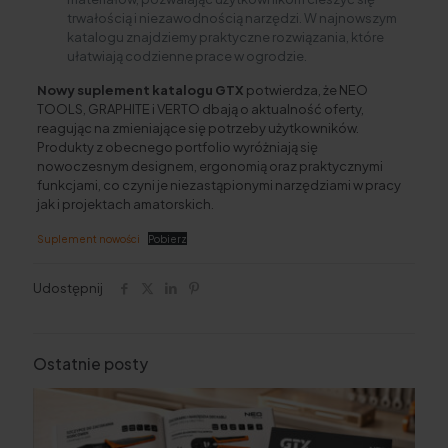
trwałością i niezawodnością narzędzi. W najnowszym
katalogu znajdziemy praktyczne rozwiązania, które
ułatwiają codzienne prace w ogrodzie.
Nowy suplement katalogu GTX
potwierdza, że NEO
TOOLS, GRAPHITE i VERTO dbają o aktualność oferty,
reagując na zmieniające się potrzeby użytkowników.
Produkty z obecnego portfolio wyróżniają się
nowoczesnym designem, ergonomią oraz praktycznymi
funkcjami, co czyni je niezastąpionymi narzędziami w pracy
jak i projektach amatorskich.
Suplement nowości
Pobierz
Udostępnij
Ostatnie posty