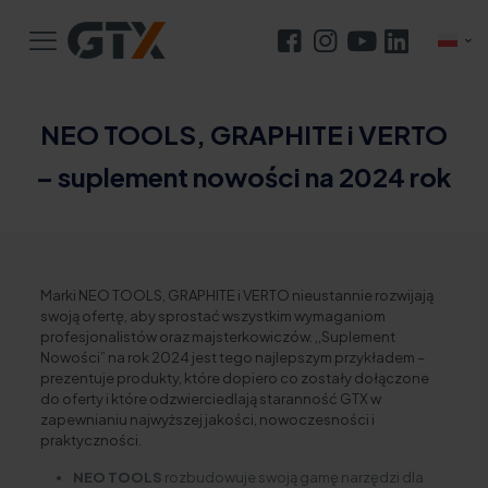
NEO TOOLS, GRAPHITE i VERTO
– suplement nowości na 2024 rok
Marki NEO TOOLS, GRAPHITE i VERTO nieustannie rozwijają
swoją ofertę, aby sprostać wszystkim wymaganiom
profesjonalistów oraz majsterkowiczów. ,,Suplement
Nowości” na rok 2024 jest tego najlepszym przykładem –
prezentuje produkty, które dopiero co zostały dołączone
do oferty i które odzwierciedlają staranność GTX w
zapewnianiu najwyższej jakości, nowoczesności i
praktyczności.
NEO TOOLS
rozbudowuje swoją gamę narzędzi dla