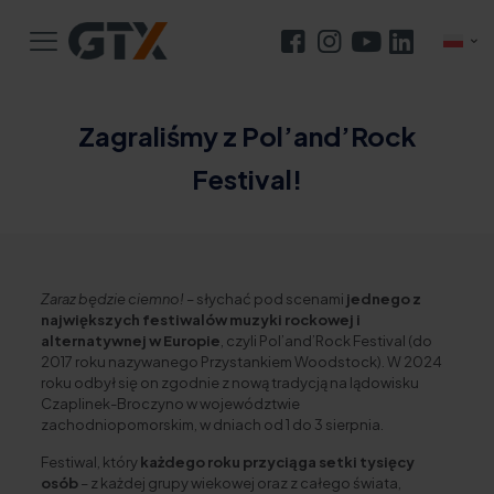
Zagraliśmy z Pol’and’Rock
Festival!
Zaraz będzie ciemno!
– słychać pod scenami
jednego z
największych festiwalów muzyki rockowej i
alternatywnej w Europie
, czyli Pol’and’Rock Festival (do
2017 roku nazywanego Przystankiem Woodstock). W 2024
roku odbył się on zgodnie z nową tradycją na lądowisku
Czaplinek-Broczyno w województwie
zachodniopomorskim, w dniach od 1 do 3 sierpnia.
Festiwal, który
każdego roku przyciąga setki tysięcy
osób
– z każdej grupy wiekowej oraz z całego świata,