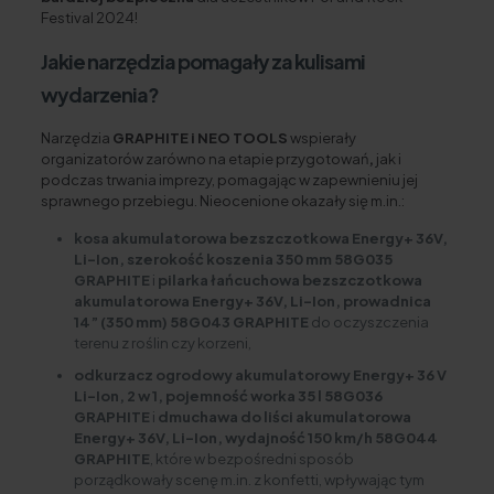
Festival 2024!
Jakie narzędzia pomagały za kulisami
wydarzenia?
Narzędzia
GRAPHITE i NEO TOOLS
wspierały
organizatorów zarówno na etapie przygotowań
,
jak i
podczas trwania imprezy, pomagając w zapewnieniu jej
sprawnego przebiegu. Nieocenione okazały się m.in.:
kosa akumulatorowa bezszczotkowa Energy+ 36V,
Li-Ion, szerokość koszenia 350 mm 58G035
GRAPHITE
i
pilarka łańcuchowa bezszczotkowa
akumulatorowa Energy+ 36V, Li-Ion, prowadnica
14” (350 mm) 58G043 GRAPHITE
do oczyszczenia
terenu z roślin czy korzeni,
odkurzacz ogrodowy akumulatorowy Energy+ 36 V
Li-Ion, 2 w 1, pojemność worka 35 l 58G036
GRAPHITE
i
dmuchawa do liści akumulatorowa
Energy+ 36V, Li-Ion, wydajność 150 km/h 58G044
GRAPHITE
, które w bezpośredni sposób
porządkowały scenę m.in. z konfetti, wpływając tym