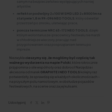
samym na bezpieczeństwo występujących na niej
artystów,
reflektor podwójny 2×100 W SMD LED 2×8500 lm na
statywie 1,8 m 99-096 NEO TOOLS
, który oświetlał
przestrzeń po zmroku, ułatwiając prace,
poncza termiczne NRC 63-172 NEO TOOLS
, dzięki
którym wolontariusze i pracownicy festiwalu nie marzli
w chłodniejsze wieczory, pracując nad
przygotowaniem oraz posprzątaniem terenu po
imprezie.
Niezwykle
cieszymy się, że mogliśmy być częścią tak
ważnego wydarzenia na mapie Polski
, które rokrocznie
przypomina o sile wspólnoty oraz dobroci! Narzędzia i
akcesoria od marek
GRAPHITE i NEO TOOLS
kolejny raz
potwierdziły, że sprawdzą się w każdych okolicznościach –
na przyszłym polu namiotowym, w obsłudze pojazdów
festiwalowych, na scenie oraz za jej kulisami.
Udostępnij