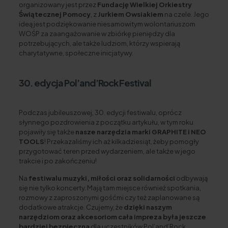
organizowany jest przez
Fundację Wielkiej Orkiestry
Świątecznej Pomocy
, z
Jurkiem Owsiakiem
na czele. Jego
ideą jest podziękowanie niesamowitym wolontariuszom
WOŚP za zaangażowanie w zbiórkę pieniędzy dla
potrzebujących, ale także ludziom, którzy wspierają
charytatywne, społeczne inicjatywy.
30. edycja Pol’and’Rock Festival
Podczas jubileuszowej, 30. edycji festiwalu, oprócz
słynnego pozdrowienia z początku artykułu, w tym roku
pojawiły się także
nasze narzędzia marki GRAPHITE i NEO
TOOLS
! Przekazaliśmy ich aż kilkadziesiąt, żeby pomogły
przygotować teren przed wydarzeniem, ale także w jego
trakcie i po zakończeniu!
Na
festiwalu muzyki, miłości oraz solidarności
odbywają
się nie tylko koncerty. Mają tam miejsce również spotkania,
rozmowy z zaproszonymi gośćmi czy też zaplanowane są
dodatkowe atrakcje. Czujemy, że
dzięki naszym
narzędziom oraz akcesoriom cała impreza była jeszcze
bardziej bezpieczna
dla uczestników Pol’and’Rock