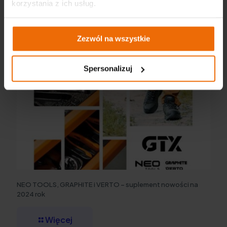
korzystania z ich usług.
Zezwól na wszystkie
Spersonalizuj
NEO TOOLS, GRAPHITE i VERTO – suplement nowości na
2024 rok
Więcej