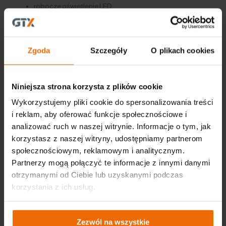
robocze oświetlenie LED.
Moc w kompakcie – seria „Compact” od NEO
TOOLS i GRAPHITE
Zgoda
Szczegóły
O plikach cookies
Produkty z serii „Compact” łączą moc i kompaktowe
wymiary
, co czyni je wyjątkowo poręcznymi oraz łatwymi w
użyciu. Dzięki niewielkim rozmiarom, narzędzia te są
idealne
Niniejsza strona korzysta z plików cookie
do pracy w miejscach o ograniczonej przestrzeni
,
zapewniając jednocześnie niezawodność i efektywność.
Wykorzystujemy pliki cookie do spersonalizowania treści
i reklam, aby oferować funkcje społecznościowe i
Bezszczotkowe silniki zastosowane w narzędziach NEO
analizować ruch w naszej witrynie. Informacje o tym, jak
TOOLS i GRAPHITE
to krok naprzód w dziedzinie
technologii, oferującej większą wydajność, dłuższą
korzystasz z naszej witryny, udostępniamy partnerom
żywotność i mniejsze zużycie energii.
Seria „Compact”
społecznościowym, reklamowym i analitycznym.
została zaprojektowana z myślą o profesjonalistach
,
Partnerzy mogą połączyć te informacje z innymi danymi
oferując im narzędzia, które sprawdzą się w najbardziej
wymagających warunkach.
otrzymanymi od Ciebie lub uzyskanymi podczas
korzystania z ich usług.
Dlaczego warto sięgnąć po kompaktowe
narzędzia?
Zezwól na wszystkie