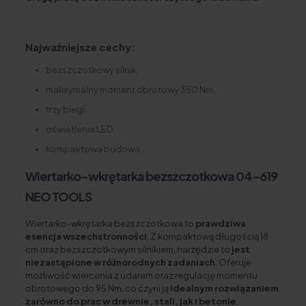
Najważniejsze cechy:
bezszczotkowy silnik,
maksymalny moment obrotowy 350 Nm,
trzy biegi,
oświetlenie LED,
kompaktowa budowa.
Wiertarko-wkrętarka bezszczotkowa 04-619
NEO TOOLS
Wiertarko-wkrętarka bezszczotkowa to
prawdziwa
esencja wszechstronności
. Z kompaktową długością 18
cm oraz bezszczotkowym silnikiem, narzędzie to
jest
niezastąpione w różnorodnych zadaniach
. Oferuje
możliwość wiercenia z udarem oraz regulację momentu
obrotowego do 95 Nm, co czyni ją
idealnym rozwiązaniem
zarówno do prac w drewnie, stali, jak i betonie
.