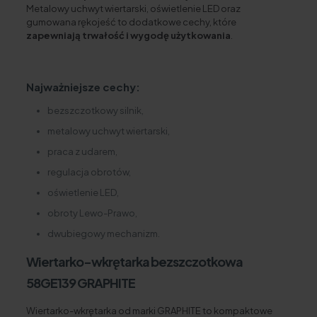
Metalowy uchwyt wiertarski, oświetlenie LED oraz
gumowana rękojeść to dodatkowe cechy, które
zapewniają trwałość i wygodę użytkowania
.
Najważniejsze cechy:
bezszczotkowy silnik,
metalowy uchwyt wiertarski,
praca z udarem,
regulacja obrotów,
oświetlenie LED,
obroty Lewo-Prawo,
dwubiegowy mechanizm.
Wiertarko-wkrętarka bezszczotkowa
58GE139 GRAPHITE
Wiertarko-wkrętarka od marki GRAPHITE to kompaktowe