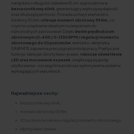
narzędzie o długości zaledwie 15 cm, wyposażone w
bezszczotkowy silnik
, gwarantujący większą wydajność
oraz dłuższą żywotność. Posiada uchwyt wiertarski o
średnicy 10 mm i
oferuje moment obrotowy 55 Nm,
co
czyni to urządzenie idealnym rozwiązaniem do
różnorodnych zastosowań. Dzięki
dwóm prędkościom
obrotowym (0-400 / 0-1350 RPM) i regulacji momentu
obrotowego do 20 poziomów
, wiertarko-wkrętarka
GRAPHITE zapewnia precyzyjną kontrolę pracy. Praktyczne
funkcje, takie jak obroty lewo-prawo,
robocze oświetlenie
LED oraz mocowanie na pasek
, zwiększają wygodę
użytkowania – szczególnie podczas wykonywania zadań w
wymagających warunkach.
Najważniejsze cechy:
bezszczotkowy silnik,
moment obrotowy 55 Nm,
20 poziomów zakresu regulacji momentu obrotowego,
obroty lewo-prawo,