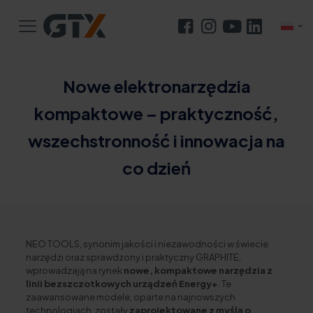
Nowe elektronarzędzia
kompaktowe – praktyczność,
wszechstronność i innowacja na
co dzień
NEO TOOLS, synonim jakości i niezawodności w świecie
narzędzi oraz sprawdzony i praktyczny GRAPHITE,
wprowadzają na rynek
nowe, kompaktowe narzędzia z
linii bezszczotkowych urządzeń Energy+
. Te
zaawansowane modele, oparte na najnowszych
technologiach, zostały
zaprojektowane z myślą o