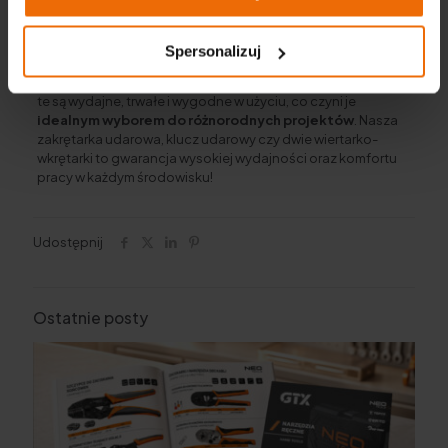
Nowa linia bezszczotkowych narzędzi Energy+ od NEO
TOOLS i GRAPHITE to
doskonałe połączenie mocy,
Spersonalizuj
kompaktowych rozmiarów i innowacyjnych rozwiązań.
Dzięki zastosowaniu nowoczesnych technologii, narzędzia
te są wydajne, trwałe i wygodne w użyciu, co czyni je
idealnym wyborem do różnorodnych projektów
. Nasza
zakrętarka udarowa, klucz udarowy czy dwie wiertarko-
wkrętarki to gwarancja wysokiej wydajności oraz komfortu
pracy w każdym środowisku!
Udostępnij
Ostatnie posty