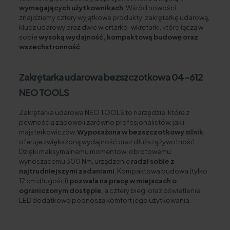
wymagających użytkownikach
. Wśród nowości
znajdziemy cztery wyjątkowe produkty: zakrętarkę udarową,
klucz udarowy oraz dwie wiertarko-wkrętarki, które łączą w
sobie
wysoką wydajność, kompaktową budowę oraz
wszechstronność
.
Zakrętarka udarowa bezszczotkowa 04-612
NEO TOOLS
Zakrętarka udarowa NEO TOOLS to narzędzie, które z
pewnością zadowoli zarówno profesjonalistów, jak i
majsterkowiczów.
Wyposażona w bezszczotkowy silnik
,
oferuje zwiększoną wydajność oraz dłuższą żywotność.
Dzięki maksymalnemu momentowi obrotowemu
wynoszącemu 300 Nm, urządzenie
radzi sobie z
najtrudniejszymi zadaniami
. Kompaktowa budowa (tylko
12 cm długości)
pozwala na pracę w miejscach o
ograniczonym dostępie
, a cztery biegi oraz oświetlenie
LED dodatkowo podnoszą komfort jego użytkowania.