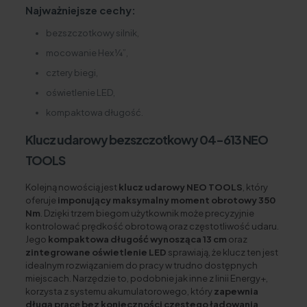
Najważniejsze cechy:
bezszczotkowy silnik,
mocowanie Hex ¼”,
cztery biegi,
oświetlenie LED,
kompaktowa długość.
Klucz udarowy bezszczotkowy 04-613 NEO
TOOLS
Kolejną nowością jest
klucz udarowy NEO TOOLS
, który
oferuje
imponujący maksymalny moment obrotowy 350
Nm
. Dzięki trzem biegom użytkownik może precyzyjnie
kontrolować prędkość obrotową oraz częstotliwość udaru.
Jego
kompaktowa długość wynosząca 13 cm
oraz
zintegrowane oświetlenie LED
sprawiają, że klucz ten jest
idealnym rozwiązaniem do pracy w trudno dostępnych
miejscach. Narzędzie to, podobnie jak inne z linii Energy+,
korzysta z systemu akumulatorowego, który
zapewnia
długą pracę bez konieczności częstego ładowania
.