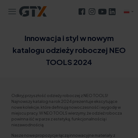
Innowacja i styl w nowym
katalogu odzieży roboczej NEO
TOOLS 2024
Odkryj przyszłość odzieży roboczej z NEO TOOLS!
Najnowszy katalog na rok 2024 prezentuje ekscytujące
nowe kolekcje, które definiują nowoczesność i wygodę w
miejscu pracy. W NEO TOOLS wierzymy, że odzież robocza
powinna iść w parze z estetyką, funkcjonalnością i
niezawodnością.
Nasze nowe propozycje łączą innowacyjne materiały z