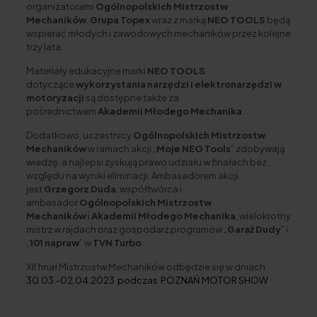
organizatorami
Ogólnopolskich Mistrzostw
Mechaników
,
Grupa Topex
wraz z marką
NEO TOOLS
będą
wspierać młodych i zawodowych mechaników przez kolejne
trzy lata.
Materiały edukacyjne marki
NEO TOOLS
dotyczące
wykorzystania
narzędzi
i elektronarzędzi w
motoryzacji
są dostępne także za
pośrednictwem
Akademii Młodego Mechanika
.
Dodatkowo, uczestnicy
Ogólnopolskich Mistrzostw
Mechaników
w ramach akcji „
Moje NEO Tools
” zdobywają
wiedzę, a najlepsi zyskują prawo udziału w finałach bez
względu na wyniki eliminacji. Ambasadorem akcji
jest
Grzegorz Duda
, współtwórca i
ambasador
Ogólnopolskich Mistrzostw
Mechaników
i
Akademii Młodego Mechanika
, wielokrotny
mistrz w rajdach oraz gospodarz programów „
Garaż Dudy
” i
„
101 napraw
” w
TVN Turbo
.
XII finał Mistrzostw Mechaników odbędzie się w dniach
30.03.-02.04.2023 podczas POZNAŃ MOTOR SHOW