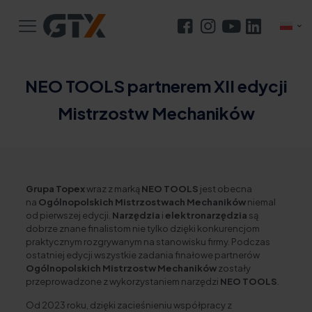
NEO TOOLS partnerem XII edycji
Mistrzostw Mechaników
Grupa Topex
wraz z marką
NEO TOOLS
jest obecna
na
Ogólnopolskich Mistrzostwach Mechaników
niemal
od pierwszej edycji.
Narzędzia
i
elektronarzędzia
są
dobrze znane finalistom nie tylko dzięki konkurencjom
praktycznym rozgrywanym na stanowisku firmy. Podczas
ostatniej edycji wszystkie zadania finałowe partnerów
Ogólnopolskich Mistrzostw Mechaników
zostały
przeprowadzone z wykorzystaniem narzędzi
NEO TOOLS
.
Od 2023 roku, dzięki zacieśnieniu współpracy z