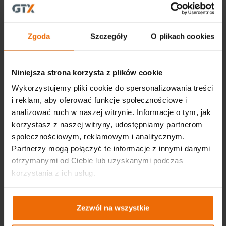
Pozostałe marki z rodziny Grupy TOPEX
Zgoda
Szczegóły
O plikach cookies
Marka Baildon
jest firmą z długoletnią tradycją.
Wywodzi się z Huty Baildon założonej w 1823 roku na
Śląsku. Wiertła zaczęła produkować nieco później, bo
w 1908 roku, jednak od tego czasu niezmiennie oferuje
Niniejsza strona korzysta z plików cookie
wysokiej jakości produkty w wielu rodzajach jak i
typowymiarach.
Wykorzystujemy pliki cookie do spersonalizowania treści
i reklam, aby oferować funkcje społecznościowe i
Baildon posiada także możliwość wykonania wierteł na
życzenie zgodnie z dostarczoną dokumentacją techniczną
analizować ruch w naszej witrynie. Informacje o tym, jak
klienta.
korzystasz z naszej witryny, udostępniamy partnerom
społecznościowym, reklamowym i analitycznym.
Marka Fein
to 100% precyzji oraz 100%
bezpieczeństwa. Wyróżnia ją niemiecka jakość –
Partnerzy mogą połączyć te informacje z innymi danymi
posiada w ofercie produkty, które sygnowane są
otrzymanymi od Ciebie lub uzyskanymi podczas
oznaczeniem ,,made in Germany”. To marka premium,
korzystania z ich usług.
która funkcjonuje na rynku narzędziowym już od ponad
150 lat. Każdego roku udoskonala swoją ofertę,
stawiając na ciągły rozwój, profesjonalizm oraz
niezawodność.
Zezwól na wszystkie