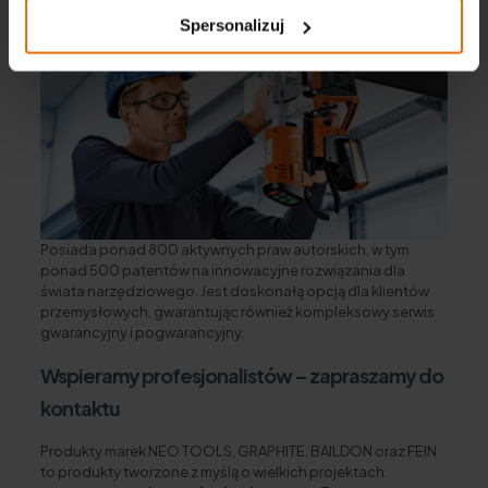
Spersonalizuj
Posiada ponad 800 aktywnych praw autorskich, w tym
ponad 500 patentów na innowacyjne rozwiązania dla
świata narzędziowego. Jest doskonałą opcją dla klientów
przemysłowych, gwarantując również kompleksowy serwis
gwarancyjny i pogwarancyjny.
Wspieramy profesjonalistów – zapraszamy do
kontaktu
Produkty marek NEO TOOLS, GRAPHITE, BAILDON oraz FEIN
to produkty tworzone z myślą o wielkich projektach.