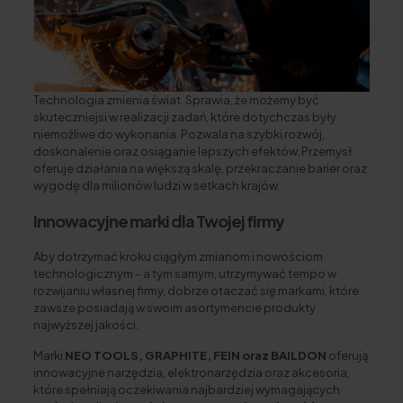
Technologia zmienia świat. Sprawia, że możemy być
skuteczniejsi w realizacji zadań, które dotychczas były
niemożliwe do wykonania. Pozwala na szybki rozwój,
doskonalenie oraz osiąganie lepszych efektów. Przemysł
oferuje działania na większą skalę, przekraczanie barier oraz
wygodę dla milionów ludzi w setkach krajów.
Innowacyjne marki dla Twojej firmy
Aby dotrzymać kroku ciągłym zmianom i nowościom
technologicznym – a tym samym, utrzymywać tempo w
rozwijaniu własnej firmy, dobrze otaczać się markami, które
zawsze posiadają w swoim asortymencie produkty
najwyższej jakości.
Marki
NEO TOOLS, GRAPHITE, FEIN oraz BAILDON
oferują
innowacyjne narzędzia, elektronarzędzia oraz akcesoria,
które spełniają oczekiwania najbardziej wymagających