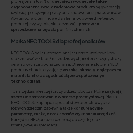
profesjonalistów.
Solidne, niezawodne, ale także
ergonomiczne i wielozadaniowe produkty
są gwarancją
szybkiej i precyzyjnej pracy oraz zadowolenia pracowników.
Aby umożliwić terminowe działania, odpowiednie tempo
produkcji czy wysoką skuteczność –
postaw na
sprawdzone narzędzia
poniższych marek.
Marka NEO TOOLS dla profesjonalistów
NEO TOOLS od lat utożsamiana jest przez użytkowników
oraz znawców z branż narzędziowych, motoryzacyjnych czy
serwisowych za godną zaufania. Oferowane z logiem NEO
produkty charakteryzują się
wysoką jakością, najlepszymi
materiałami oraz zgodnością ze współczesnymi
technologiami
.
To narzędzia, ale i części czy odzież robocza, które
znajdują
szerokie zastosowanie w sferze przemysłowej
. Marka
NEO TOOLS skupiająca specjalistów produktowych z
różnych dziedzin, zapewnia także
konkurencyjne
parametry, funkcje oraz sposób wykonania urządzeń
.
Narzędzia NEO przeznaczone są do częstej oraz
intensywnej eksploatacji.