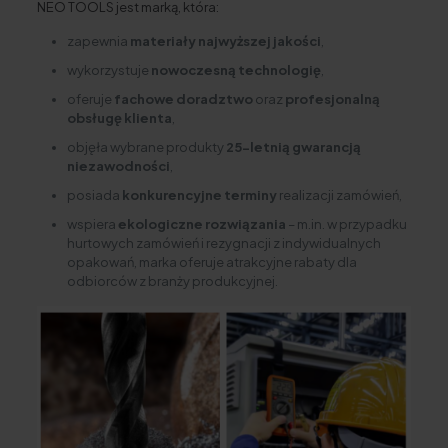
NEO TOOLS jest marką, która:
zapewnia
materiały najwyższej jakości
,
wykorzystuje
nowoczesną technologię
,
oferuje
fachowe doradztwo
oraz
profesjonalną
obsługę klienta
,
objęła wybrane produkty
25-letnią gwarancją
niezawodności
,
posiada
konkurencyjne terminy
realizacji zamówień,
wspiera
ekologiczne rozwiązania
– m.in. w przypadku
hurtowych zamówień i rezygnacji z indywidualnych
opakowań, marka oferuje atrakcyjne rabaty dla
odbiorców z branży produkcyjnej.