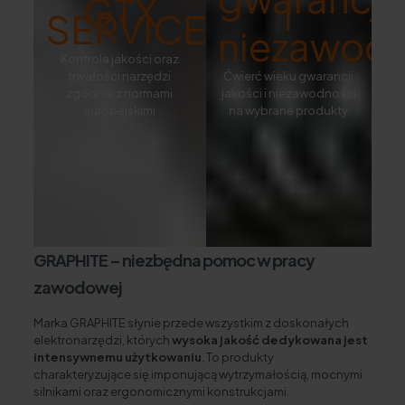
GTX
i
SERVICE
niezawodn
Kontrola jakości oraz
trwałości narzędzi
Ćwierć wieku gwarancji
zgodnie z normami
jakości i niezawodności
europejskimi
na wybrane produkty
GRAPHITE – niezbędna pomoc w pracy
zawodowej
Marka GRAPHITE słynie przede wszystkim z doskonałych
elektronarzędzi, których
wysoka jakość dedykowana jest
intensywnemu użytkowaniu
. To produkty
charakteryzujące się imponującą wytrzymałością, mocnymi
silnikami oraz ergonomicznymi konstrukcjami.