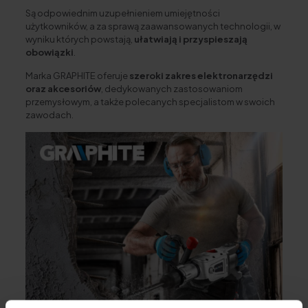
Są odpowiednim uzupełnieniem umiejętności
użytkowników, a za sprawą zaawansowanych technologii, w
wyniku których powstają,
ułatwiają i przyspieszają
obowiązki
.
Marka GRAPHITE oferuje
szeroki zakres elektronarzędzi
oraz akcesoriów
, dedykowanych zastosowaniom
przemysłowym, a także polecanych specjalistom w swoich
zawodach.