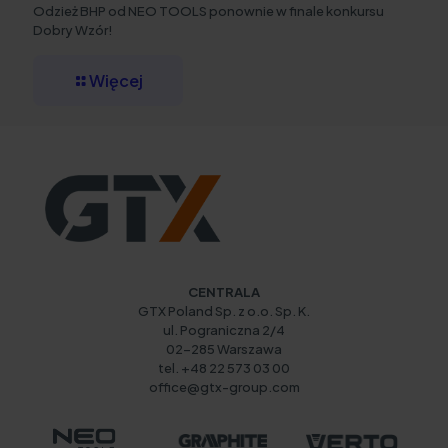
Odzież BHP od NEO TOOLS ponownie w finale konkursu
Dobry Wzór!
Więcej
CENTRALA
GTX Poland Sp. z o.o. Sp. K.
ul. Pograniczna 2/4
02-285 Warszawa
tel. +48 22 573 03 00
office@gtx-group.com