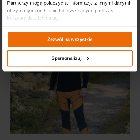
Partnerzy mogą połączyć te informacje z innymi danymi
NEO TOOLS, GRAPHITE i VERTO – suplement nowości na
otrzymanymi od Ciebie lub uzyskanymi podczas
2024 rok
korzystania z ich usług.
Więcej
Zezwól na wszystkie
Spersonalizuj