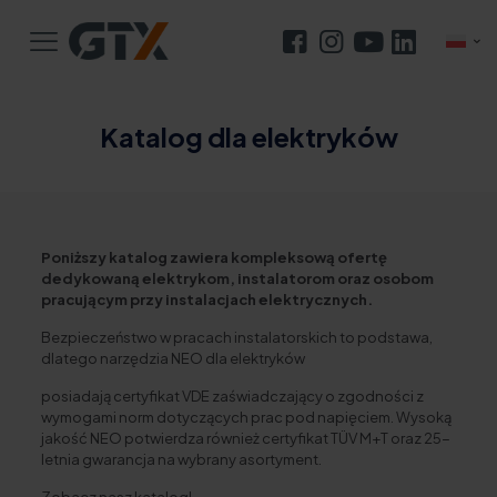
Katalog dla elektryków
Poniższy katalog zawiera kompleksową ofertę
dedykowaną elektrykom, instalatorom oraz osobom
pracującym przy instalacjach elektrycznych.
Bezpieczeństwo w pracach instalatorskich to podstawa,
dlatego narzędzia NEO dla elektryków
posiadają certyfikat VDE zaświadczający o zgodności z
wymogami norm dotyczących prac pod napięciem. Wysoką
jakość NEO potwierdza również certyfikat TÜV M+T oraz 25-
letnia gwarancja na wybrany asortyment.