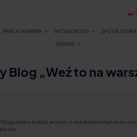
PRACA I KARIERA
AKTUALNOŚCI
SPÓŁKI ZAGRA
SERWIS
 Blog „Weź to na wars
 blogu można znaleźć artykuły o charakterze lifestylowo-p
dnictwo.