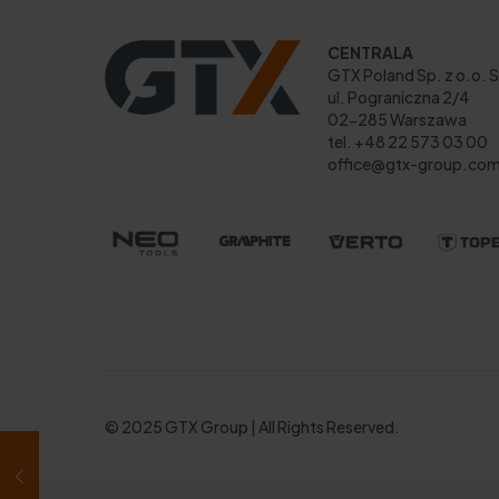
CENTRALA
GTX Poland Sp. z o.o. S
ul. Pograniczna 2/4
02-285 Warszawa
tel. +48 22 573 03 00
office@gtx-group.co
© 2025 GTX Group | All Rights Reserved.