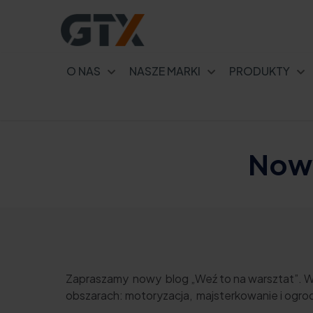
O NAS
NASZE MARKI
PRODUKTY
Nowy
Zapraszamy nowy blog „Weź to na warsztat”. W
obszarach: motoryzacja, majsterkowanie i ogro