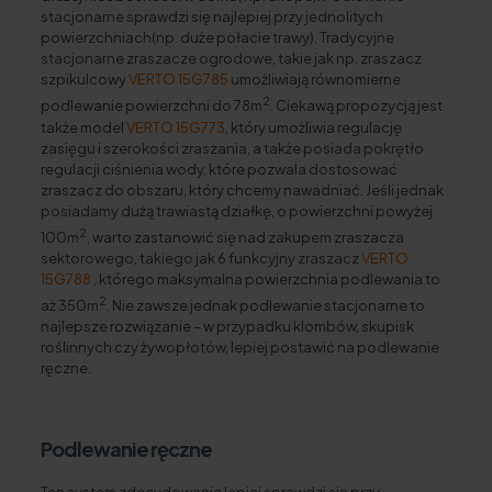
stacjonarne sprawdzi się najlepiej przy jednolitych
powierzchniach(np. duże połacie trawy). Tradycyjne
stacjonarne zraszacze ogrodowe, takie jak np. zraszacz
szpikulcowy
VERTO 15G785
umożliwiają równomierne
2
podlewanie powierzchni do 78m
. Ciekawą propozycją jest
także model
VERTO 15G773
, który umożliwia regulację
zasięgu i szerokości zraszania, a także posiada pokrętło
regulacji ciśnienia wody, które pozwala dostosować
zraszacz do obszaru, który chcemy nawadniać. Jeśli jednak
posiadamy dużą trawiastą działkę, o powierzchni powyżej
2
100m
, warto zastanowić się nad zakupem zraszacza
sektorowego, takiego jak 6 funkcyjny zraszacz
VERTO
15G788
, którego maksymalna powierzchnia podlewania to
2
aż 350m
. Nie zawsze jednak podlewanie stacjonarne to
najlepsze rozwiązanie – w przypadku klombów, skupisk
roślinnych czy żywopłotów, lepiej postawić na podlewanie
ręczne.
Podlewanie ręczne