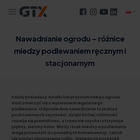
Nawadnianie ogrodu – różnice
miedzy podlewaniem ręcznym i
stacjonarnym
Każdy posiadacz działki lub przydomowego ogrodu
musi zmierzyć się z wyzwaniem regularnego
podlewania. Odpowiednie nawadnianie to jedna z
podstawowych czynności, dzięki której roślinność
rozwija się prawidłowo, a trawa nie usycha i utrzymuje
piękny, zielony kolor. Błędy i brak wiedzy o podlewaniu
mogą prowadzić do poważnych konsekwencji, takich
jak gnicie i obumieranie roślin, dlatego na początek