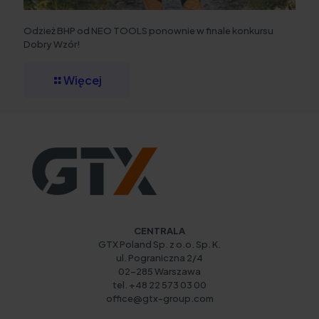
Odzież BHP od NEO TOOLS ponownie w finale konkursu
Dobry Wzór!
Więcej
CENTRALA
GTX Poland Sp. z o.o. Sp. K.
ul. Pograniczna 2/4
02-285 Warszawa
tel. +48 22 573 03 00
office@gtx-group.com