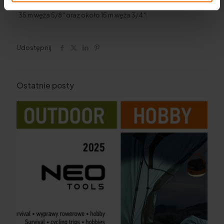
pojemny – mieści około 45 m węża 1/2″ i analogicznie około
35 m węża 5/8″ oraz około 15 m węża 3/4″.
Udostępnij
Ostatnie posty