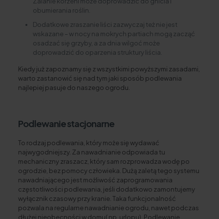
Zalanie korzeni może doprowadzić do gnicia i
obumierania roślin.
Dodatkowe zraszanie liści zazwyczaj też nie jest
wskazane – w nocy na mokrych partiach mogą zacząć
osadzać się grzyby, a za dnia wilgoć może
doprowadzić do oparzenia struktury liścia.
Kiedy już zapoznamy się z wszystkimi powyższymi zasadami,
warto zastanowić się nad tym jaki sposób podlewania
najlepiej pasuje do naszego ogrodu.
Podlewanie stacjonarne
To rodzaj podlewania, który może się wydawać
najwygodniejszy. Za nawadnianie odpowiada tu
mechaniczny zraszacz, który sam rozprowadza wodę po
ogrodzie, bez pomocy człowieka. Dużą zaletą tego systemu
nawadniającego jest możliwość zaprogramowania
częstotliwości podlewania, jeśli dodatkowo zamontujemy
wyłącznik czasowy przy kranie. Taka funkcjonalność
pozwala na regularne nawadnianie ogrodu, nawet podczas
dłużej nieobecności w domu( np. urlopu). Podlewanie