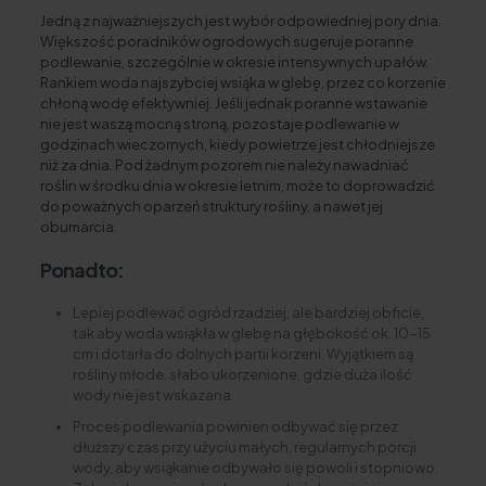
Jedną z najważniejszych jest wybór odpowiedniej pory dnia.
Większość poradników ogrodowych sugeruje poranne
podlewanie, szczególnie w okresie intensywnych upałów.
Rankiem woda najszybciej wsiąka w glebę, przez co korzenie
chłoną wodę efektywniej. Jeśli jednak poranne wstawanie
nie jest waszą mocną stroną, pozostaje podlewanie w
godzinach wieczornych, kiedy powietrze jest chłodniejsze
niż za dnia. Pod żadnym pozorem nie należy nawadniać
roślin w środku dnia w okresie letnim, może to doprowadzić
do poważnych oparzeń struktury rośliny, a nawet jej
obumarcia.
Ponadto:
Lepiej podlewać ogród rzadziej, ale bardziej obficie,
tak aby woda wsiąkła w glebę na głębokość ok. 10-15
cm i dotarła do dolnych partii korzeni. Wyjątkiem są
rośliny młode, słabo ukorzenione, gdzie duża ilość
wody nie jest wskazana.
Proces podlewania powinien odbywać się przez
dłuższy czas przy użyciu małych, regularnych porcji
wody, aby wsiąkanie odbywało się powoli i stopniowo.