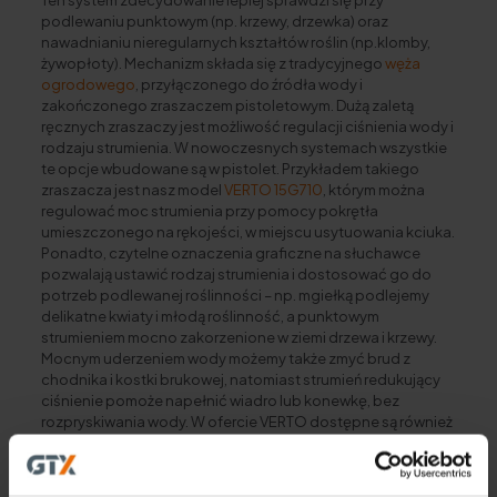
Ten system zdecydowanie lepiej sprawdzi się przy
podlewaniu punktowym (np. krzewy, drzewka) oraz
nawadnianiu nieregularnych kształtów roślin (np.klomby,
żywopłoty). Mechanizm składa się z tradycyjnego
węża
ogrodowego
, przyłączonego do źródła wody i
zakończonego zraszaczem pistoletowym. Dużą zaletą
ręcznych zraszaczy jest możliwość regulacji ciśnienia wody i
rodzaju strumienia. W nowoczesnych systemach wszystkie
te opcje wbudowane są w pistolet. Przykładem takiego
zraszacza jest nasz model
VERTO 15G710
, którym można
regulować moc strumienia przy pomocy pokrętła
umieszczonego na rękojeści, w miejscu usytuowania kciuka.
Ponadto, czytelne oznaczenia graficzne na słuchawce
pozwalają ustawić rodzaj strumienia i dostosować go do
potrzeb podlewanej roślinności – np. mgiełką podlejemy
delikatne kwiaty i młodą roślinność, a punktowym
strumieniem mocno zakorzenione w ziemi drzewa i krzewy.
Mocnym uderzeniem wody możemy także zmyć brud z
chodnika i kostki brukowej, natomiast strumień redukujący
ciśnienie pomoże napełnić wiadro lub konewkę, bez
rozpryskiwania wody. W ofercie VERTO dostępne są również
kompleksowe zestawy takie jak
15G713,
które stanowią
komplet z pistoletem zraszającym, złączkami
dwumateriałowymi, przyłączem do kranu – użytkownik,