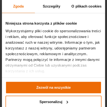
kupując jeden produkt, zaopatruje się we wszystkie części
Zgoda
Szczegóły
O plikach cookies
potrzebne do podłączenia zraszacza ręcznego do węża i
źródła wody.
Niniejsza strona korzysta z plików cookie
A może dwa w jednym?
Wykorzystujemy pliki cookie do spersonalizowania treści
i reklam, aby oferować funkcje społecznościowe i
W większości przydomowych ogrodów znajduje się
analizować ruch w naszej witrynie. Informacje o tym, jak
zróżnicowana roślinność, od dużych powierzchni
trawiastych, po skomplikowane formy klombowe. Jeśli ktoś
korzystasz z naszej witryny, udostępniamy partnerom
jest posiadaczem takiego ogrodu, powinien zastanowić się
społecznościowym, reklamowym i analitycznym.
nad zainwestowaniem w rozbudowany system podlewania,
Partnerzy mogą połączyć te informacje z innymi danymi
zawierający oba systemy – ręczny i stacjonarny. Do
otrzymanymi od Ciebie lub uzyskanymi podczas
stworzenia takiej instalacji zazwyczaj używa się specjalnego
rozdzielacza
przy źródle wody, który pozwoli na rozdzielenie
korzystania z ich usług.
strumienia na kilka przewodów.
Bez względu na to jaki wybór podlewania wybierzemy, warto
pamiętać także o odpowiednim przechowywaniu wężów
Zezwól na wszystkie
ogrodowych, tak aby nie zajmowały dużo miejsca i nie
niszczyły się pod wpływem zagięcia czy zaplątania. W tym
celu warto zainwestować w profesjonalny stojak na węża
Spersonalizuj
ogrodowego
VERTO 15G790
. Bęben stojaka jest bardzo